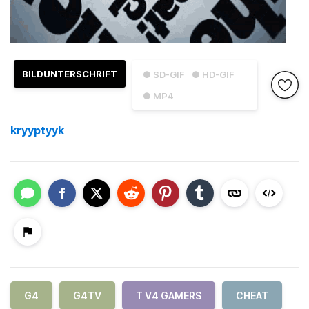
BILDUNTERSCHRIFT
● SD-GIF
● HD-GIF
● MP4
kryyptyyk
G4
G4TV
T V4 GAMERS
CHEAT