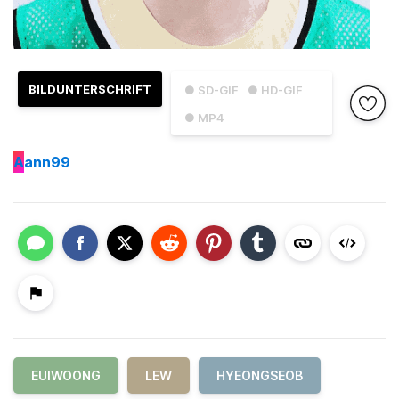
BILDUNTERSCHRIFT
● SD-GIF
● HD-GIF
● MP4
A
ann99
EUIWOONG
LEW
HYEONGSEOB