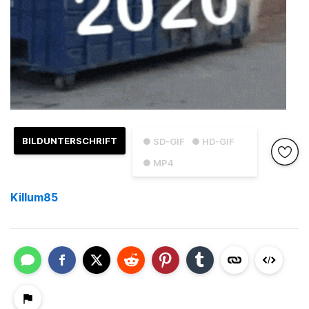
BILDUNTERSCHRIFT
● SD-GIF
● HD-GIF
● MP4
Killum85