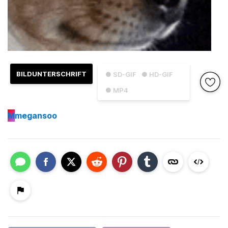
BILDUNTERSCHRIFT
● SD-GIF
● HD-GIF
● MP4
M
megansoo