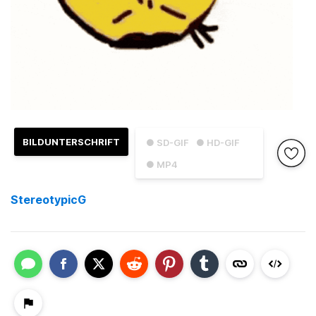
BILDUNTERSCHRIFT
● SD-GIF
● HD-GIF
● MP4
StereotypicG