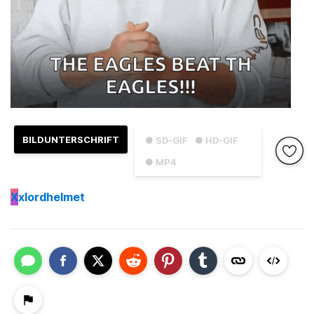
BILDUNTERSCHRIFT
● SD-GIF
● HD-GIF
● MP4
X
xlordhelmet