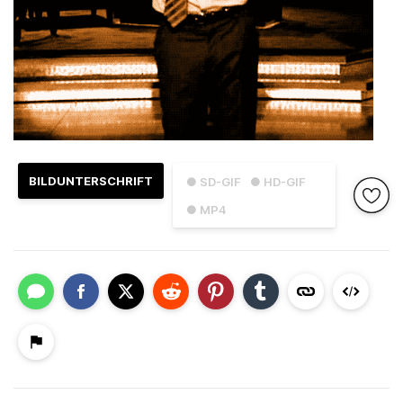
BILDUNTERSCHRIFT
● SD-GIF
● HD-GIF
● MP4