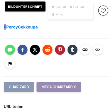
BILDUNTERSCHRIFT
● SD-GIF
● HD-GIF
● MP4
P
PercyGekkouga
CHARIZARD
MEGA CHARIZARD X
URL teilen