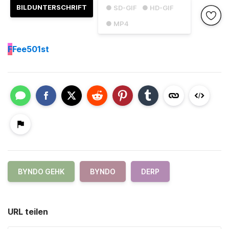
BILDUNTERSCHRIFT
● SD-GIF
● HD-GIF
● MP4
F
Fee501st
BYNDO GEHK
BYNDO
DERP
URL teilen