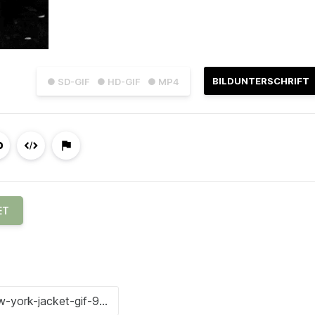
BILDUNTERSCHRIFT
● SD-GIF
● HD-GIF
● MP4
ET