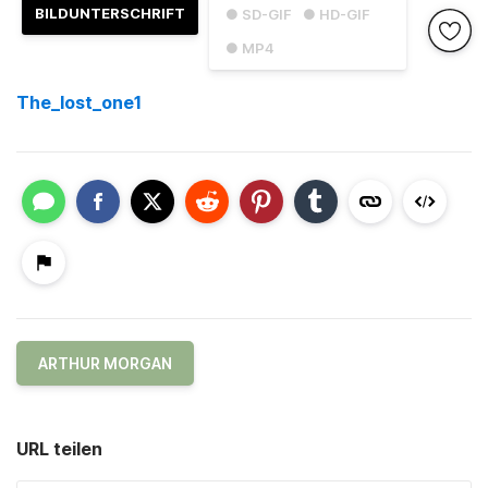
BILDUNTERSCHRIFT
● SD-GIF
● HD-GIF
● MP4
The_lost_one1
ARTHUR MORGAN
URL teilen