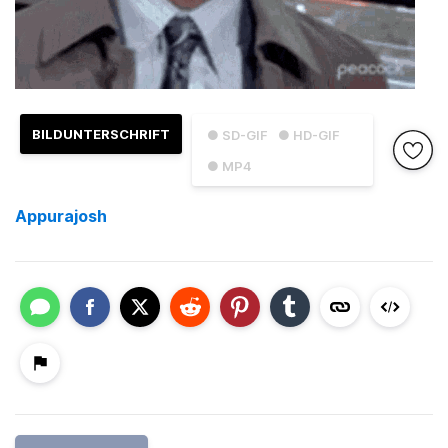
BILDUNTERSCHRIFT
● SD-GIF
● HD-GIF
● MP4
Appurajosh