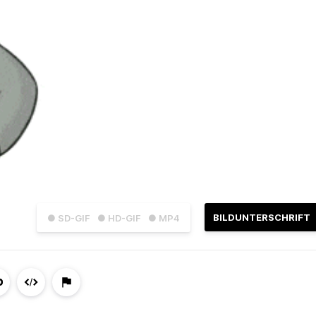
BILDUNTERSCHRIFT
● SD-GIF
● HD-GIF
● MP4