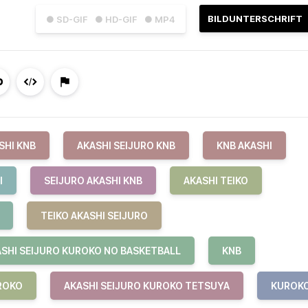
BILDUNTERSCHRIFT
● SD-GIF
● HD-GIF
● MP4
SHI KNB
AKASHI SEIJURO KNB
KNB AKASHI
I
SEIJURO AKASHI KNB
AKASHI TEIKO
TEIKO AKASHI SEIJURO
SHI SEIJURO KUROKO NO BASKETBALL
KNB
ROKO
AKASHI SEIJURO KUROKO TETSUYA
KUROK