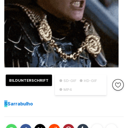
BILDUNTERSCHRIFT
● SD-GIF
● HD-GIF
● MP4
S
Sarrabulho