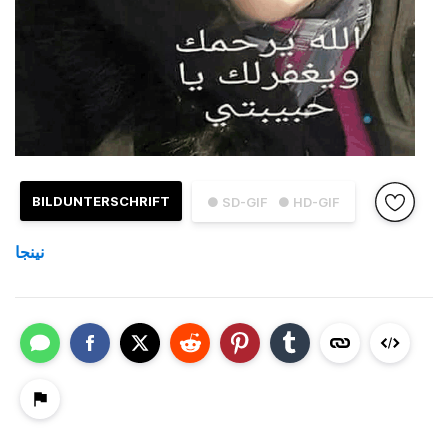
BILDUNTERSCHRIFT
● SD-GIF
● HD-GIF
نينجا