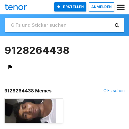
ERSTELLEN
ANMELDEN
9128264438
9128264438 Memes
GIFs sehen