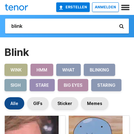
ERSTELLEN
ANMELDEN
Blink
WINK
HMM
WHAT
BLINKING
SIGH
STARE
BIG EYES
STARING
Alle
GIFs
Sticker
Memes