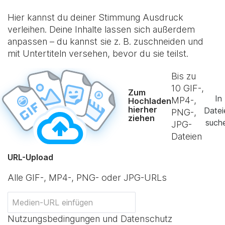
Hier kannst du deiner Stimmung Ausdruck
verleihen. Deine Inhalte lassen sich außerdem
anpassen – du kannst sie z. B. zuschneiden und
mit Untertiteln versehen, bevor du sie teilst.
Bis zu
10
GIF-,
Zum
In
MP4-,
Hochladen
hierher
Datei
PNG-,
ziehen
such
JPG-
Dateien
URL-Upload
Alle GIF-, MP4-, PNG- oder JPG-URLs
Nutzungsbedingungen und Datenschutz