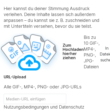
Hier kannst du deiner Stimmung Ausdruck
verleihen. Deine Inhalte lassen sich außerdem
anpassen – du kannst sie z. B. zuschneiden und
mit Untertiteln versehen, bevor du sie teilst.
Bis zu
10
GIF-,
Zum
In
MP4-,
Hochladen
hierher
Datei
PNG-,
ziehen
such
JPG-
Dateien
URL-Upload
Alle GIF-, MP4-, PNG- oder JPG-URLs
Nutzungsbedingungen und Datenschutz