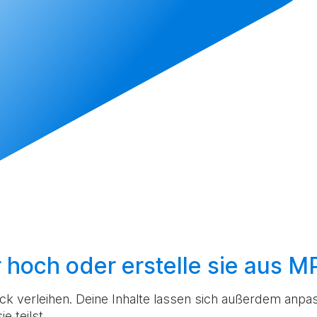
r hoch
oder
erstelle sie aus 
k verleihen. Deine Inhalte lassen sich außerdem anpas
e teilst.