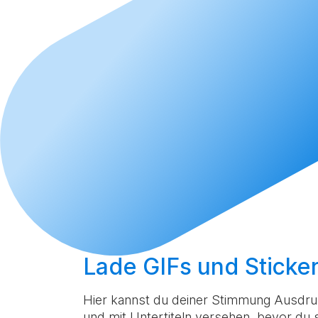
Lade GIFs und Sticke
Hier kannst du deiner Stimmung Ausdruc
und mit Untertiteln versehen, bevor du si