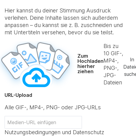
Hier kannst du deiner Stimmung Ausdruck
verleihen. Deine Inhalte lassen sich außerdem
anpassen – du kannst sie z. B. zuschneiden und
mit Untertiteln versehen, bevor du sie teilst.
Bis zu
10
GIF-,
Zum
In
MP4-,
Hochladen
hierher
Datei
PNG-,
ziehen
such
JPG-
Dateien
URL-Upload
Alle GIF-, MP4-, PNG- oder JPG-URLs
Nutzungsbedingungen und Datenschutz