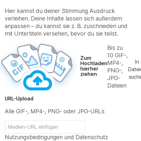
Hier kannst du deiner Stimmung Ausdruck
verleihen. Deine Inhalte lassen sich außerdem
anpassen – du kannst sie z. B. zuschneiden und
mit Untertiteln versehen, bevor du sie teilst.
Bis zu
10
GIF-,
Zum
In
MP4-,
Hochladen
hierher
Datei
PNG-,
ziehen
such
JPG-
Dateien
URL-Upload
Alle GIF-, MP4-, PNG- oder JPG-URLs
Nutzungsbedingungen und Datenschutz