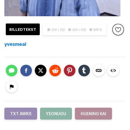
BILLEDTEKST
● Gif i SD
● Gif i HD
● MP4
yvesmeal
TXT AWKS
YEONUGU
HUENING KAI