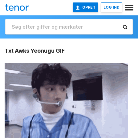
OPRET
LOG IND
Txt Awks Yeonugu GIF