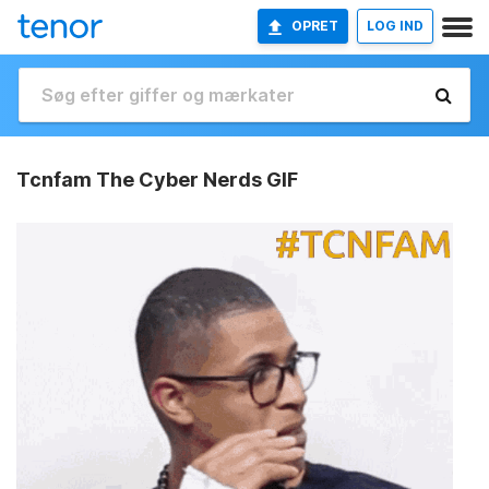
OPRET
LOG IND
Tcnfam The Cyber Nerds GIF