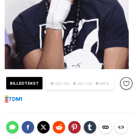
BILLEDTEKST
● Gif i SD
● Gif i HD
● MP4
T
TDM1