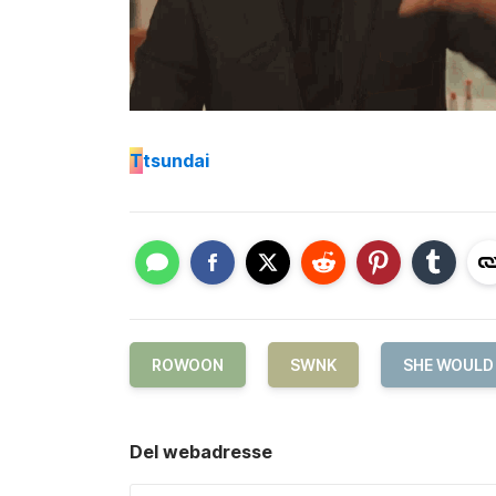
T
tsundai
ROWOON
SWNK
SHE WOULD
Del webadresse