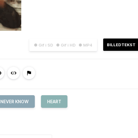
BILLEDTEKST
● Gif i SD
● Gif i HD
● MP4
 NEVER KNOW
HEART