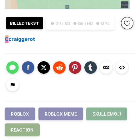
BILLEDTEKST
● Gif i SD
● Gif i HD
● MP4
C
craiggerot
ROBLOX
ROBLOX MEME
SKULL EMOJI
REACTION