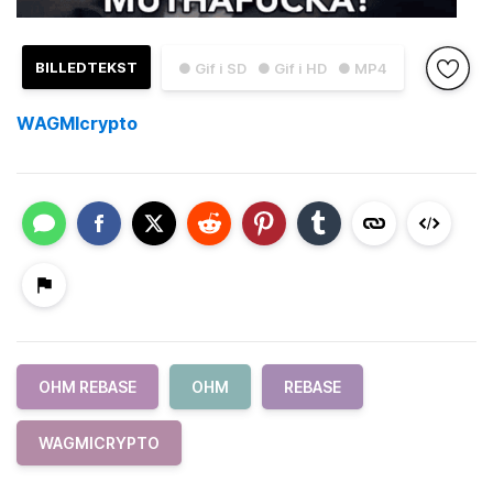
BILLEDTEKST
● Gif i SD
● Gif i HD
● MP4
WAGMIcrypto
OHM REBASE
OHM
REBASE
WAGMICRYPTO