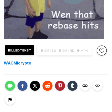
BILLEDTEKST
● Gif i SD
● Gif i HD
● MP4
WAGMIcrypto