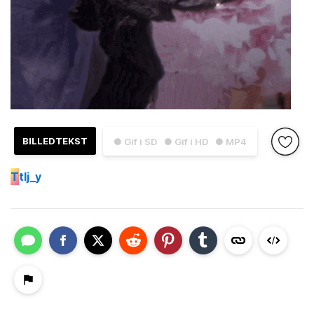
BILLEDTEKST
● Gif i SD
● Gif i HD
● MP4
T
tlj_y