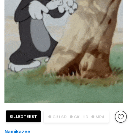
BILLEDTEKST
● Gif i SD
● Gif i HD
● MP4
Namikazee