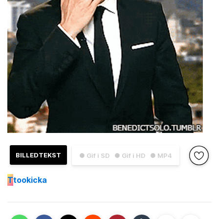
BILLEDTEKST
● Gif i SD
● Gif i HD
● MP4
T
tookicka