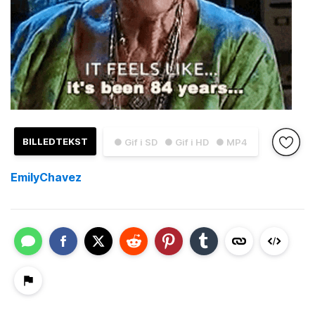
BILLEDTEKST
● Gif i SD
● Gif i HD
● MP4
EmilyChavez