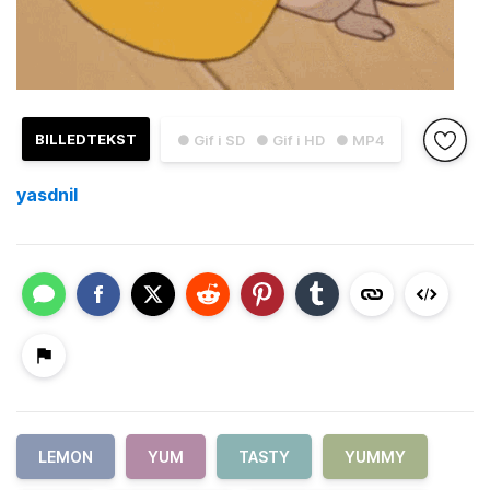
BILLEDTEKST
● Gif i SD
● Gif i HD
● MP4
yasdnil
LEMON
YUM
TASTY
YUMMY