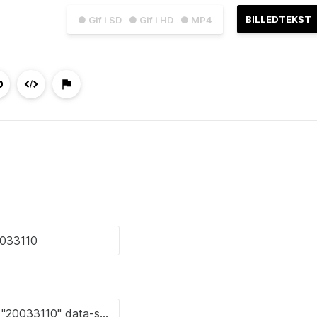
BILLEDTEKST
● Gif i SD
● Gif i HD
● MP4