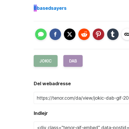
B
basedsayers
JOKIC
DAB
Del webadresse
Indlejr