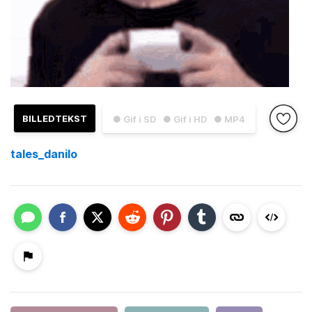
BILLEDTEKST
● Gif i SD
● Gif i HD
● MP4
tales_danilo