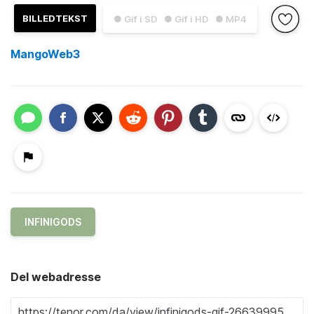
BILLEDTEKST
● Gif i SD
● Gif i HD
● MP4
MangoWeb3
INFINIGODS
Del webadresse