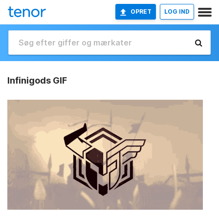
OPRET
LOG IND
Infinigods GIF