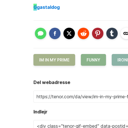
G
gastaldog
IM IN MY PRIME
FUNNY
IRON
Del webadresse
Indlejr