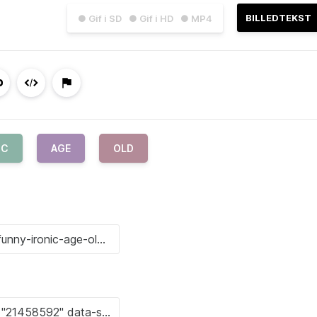
BILLEDTEKST
● Gif i SD
● Gif i HD
● MP4
IC
AGE
OLD