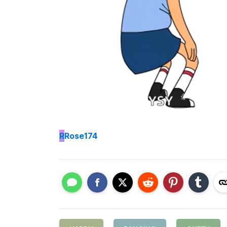
R
Rose174