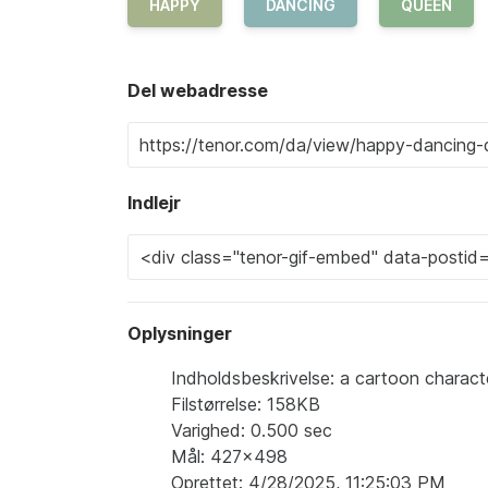
HAPPY
DANCING
QUEEN
Del webadresse
Indlejr
Oplysninger
Indholdsbeskrivelse: a cartoon charact
Filstørrelse: 158KB
Varighed: 0.500 sec
Mål: 427x498
Oprettet: 4/28/2025, 11:25:03 PM