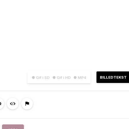
BILLEDTEKST
● Gif i SD
● Gif i HD
● MP4