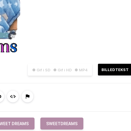
BILLEDTEKST
● Gif i SD
● Gif i HD
● MP4
WEET DREAMS
SWEETDREAMS