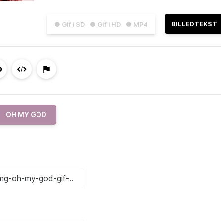
BILLEDTEKST
● Gif i SD
● Gif i HD
● MP4
OH MY GOD