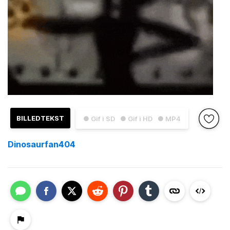
BILLEDTEKST
● Gif i SD
● Gif i HD
● MP4
Dinosaurfan404