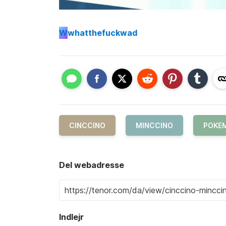
W
whatthefuckwad
CINCCINO
MINCCINO
POKE
Del webadresse
Indlejr