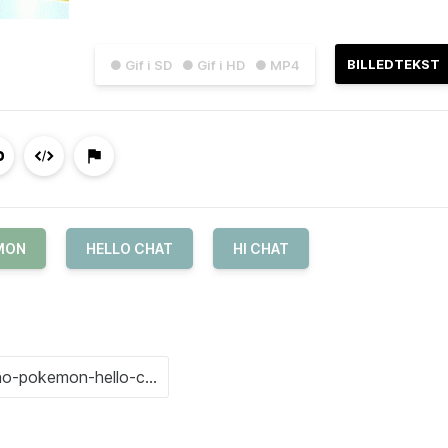
BILLEDTEKST
● Gif i SD
● Gif i HD
● MP4
MON
HELLO CHAT
HI CHAT