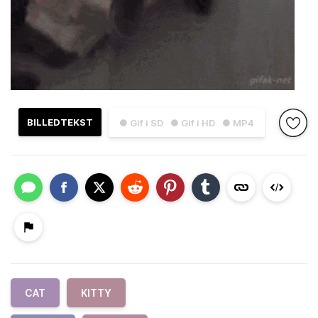
BILLEDTEKST
● Gif i SD
● Gif i HD
● MP4
CAT
KITTY