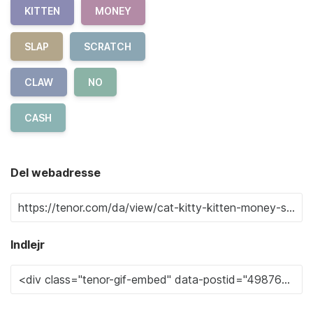
KITTEN
MONEY
SLAP
SCRATCH
CLAW
NO
CASH
Del webadresse
Indlejr