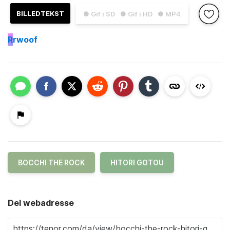
BILLEDTEKST
● Gif i SD
● Gif i HD
● MP4
R
rwoof
BOCCHI THE ROCK
HITORI GOTOU
Del webadresse