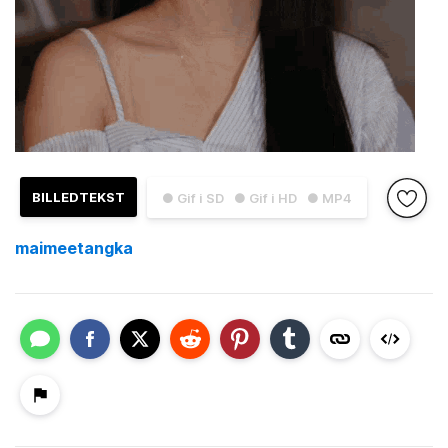
BILLEDTEKST
● Gif i SD
● Gif i HD
● MP4
maimeetangka