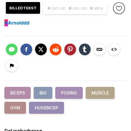
BILLEDTEKST
● Gif i SD
● Gif i HD
● MP4
A
Arnolddd
BICEPS
BIG
POSING
MUSCLE
GYM
HUGEBICEP
Del webadresse