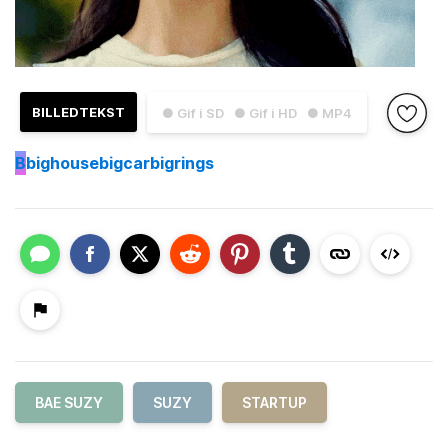
BILLEDTEKST
● Gif i SD
● Gif i HD
● MP4
B
bighousebigcarbigrings
BAE SUZY
SUZY
STARTUP