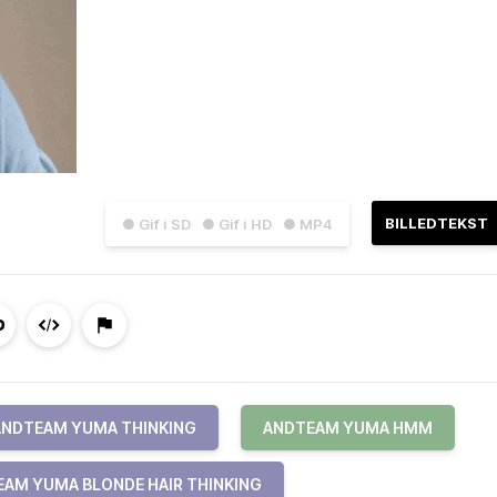
BILLEDTEKST
● Gif i SD
● Gif i HD
● MP4
ANDTEAM YUMA THINKING
ANDTEAM YUMA HMM
AM YUMA BLONDE HAIR THINKING