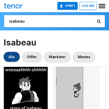
OPRET
LOG IND
Isabeau
Alle
Giffer
Mærkater
Memes